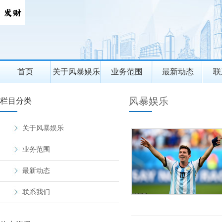
首页
关于风暴娱乐
业务范围
最新动态
联
风暴娱乐
栏目分类
关于风暴娱乐
业务范围
最新动态
联系我们