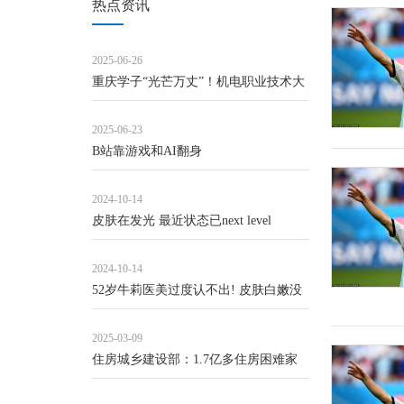
热点资讯
2025-06-26
重庆学子“光芒万丈”！机电职业技术大
学团队产学研赋能华坪芒果产业升级_
2025-06-23
发展
B站靠游戏和AI翻身
2024-10-14
皮肤在发光 最近状态已next level
2024-10-14
52岁牛莉医美过度认不出! 皮肤白嫩没
皱纹脸僵硬, 和之前判若两人
2025-03-09
住房城乡建设部：1.7亿多住房困难家
庭圆了住房梦