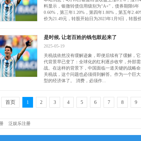
料显示，银微转债信用级别为“A+”，债券期限6年
0.60%，第三年1.20%，第四年1.80%，第五年
价为21.49元，转股开始日为2023年1月9日，转股价为3
是时候, 让老百姓的钱包鼓起来了
2025-05-19
关税战依然没有缓解迹象，即便后续有了缓解，它
代背景早已变了：全球化的红利逐步收窄，外部需
战。在这样的背景下，中国面临一道关键的战略命
关税战，这个问题也必须得到解答。作为一个巨大
型的经济体了。 消费，必须作...
首页
1
2
3
4
5
6
7
8
9
册
泛娱乐注册