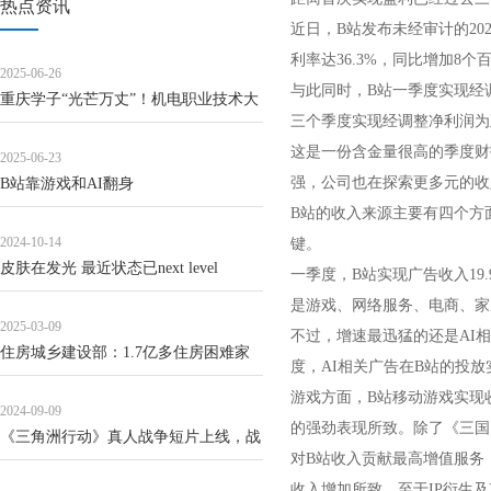
热点资讯
近日，B站发布未经审计的202
利率达36.3%，同比增加8
2025-06-26
与此同时，B站一季度实现经
重庆学子“光芒万丈”！机电职业技术大
三个季度实现经调整净利润为
学团队产学研赋能华坪芒果产业升级_
这是一份含金量很高的季度财
2025-06-23
发展
强，公司也在探索更多元的收
B站靠游戏和AI翻身
B站的收入来源主要有四个方
2024-10-14
键。
皮肤在发光 最近状态已next level
一季度，B站实现广告收入19
是游戏、网络服务、电商、家
2025-03-09
不过，增速最迅猛的还是AI
住房城乡建设部：1.7亿多住房困难家
度，AI相关广告在B站的投
庭圆了住房梦
游戏方面，B站移动游戏实现收
2024-09-09
的强劲表现所致。除了《三国
《三角洲行动》真人战争短片上线，战
对B站收入贡献最高增值服务
火一触即发！
收入增加所致。至于IP衍生及