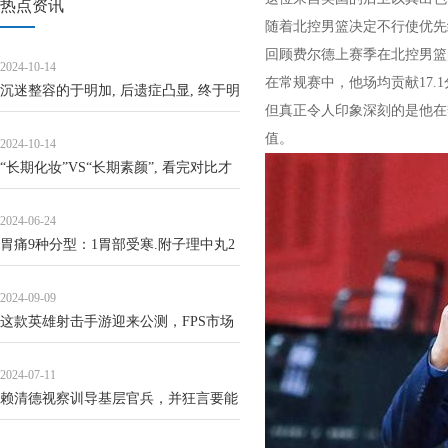
热点资讯
随着北控男篮决定不行使优先
回顾费尔德上赛季在北控男篮
2024-10-14
在常规赛中，他场均贡献17.
沉迷整容的于明加, 后遗症凸显, 终于明
但真正令人印象深刻的是他在季
白自己被医美坑惨了!
值。
2024-10-14
“长期化妆”VS“长期素颜”, 看完对比才
懂, 以后不敢放纵自己了
2024-06-24
胃痛9种分型：1胃部受寒.附子理中丸2
消化不良.保和丸3肝气侵胃.柴胡疏肝丸
2024-09-09
4肝
这款英雄射击手游迎来公测，FPS市场
真要变天了？
2024-07-11
赖清德视察训导基层官兵，并狂言要能
够以少胜多